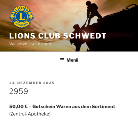
Zum
Inhalt
springen
LIONS CLUB SCHWEDT
We serve – wir dienen
Menü
VERÖFFENTLICHT
13. DEZEMBER 2025
AM
2959
50,00 € – Gutschein Waren aus dem Sortiment
(Zentral-Apotheke)