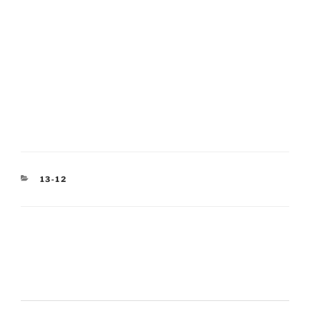
KATEGORIEN
13-12
Beitragsnavigation