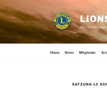
Zum
Inhalt
springen
LION
We serve – wir
Home
News
Mitglieder
Act
SATZUNG LC S