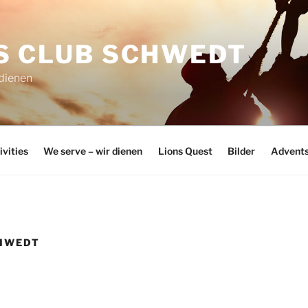
S CLUB SCHWEDT
 dienen
ivities
We serve – wir dienen
Lions Quest
Bilder
Advents
CHWEDT