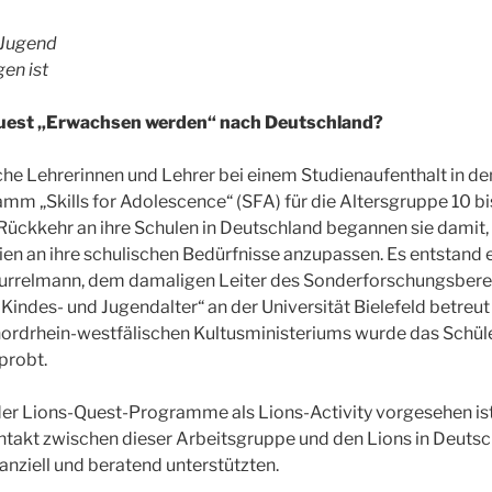
 Jugend
gen ist
uest „Erwachsen werden“ nach Deutschland?
he Lehrerinnen und Lehrer bei einem Studienaufenthalt in de
m „Skills for Adolescence“ (SFA) für die Altersgruppe 10 bi
ckkehr an ihre Schulen in Deutschland begannen sie damit, e
ien an ihre schulischen Bedürfnisse anzupassen. Es entstand e
 Hurrelmann, dem damaligen Leiter des Sonderforschungsbere
 Kindes- und Jugendalter“ an der Universität Bielefeld betreut
rdrhein-westfälischen Kultusministeriums wurde das Schül
probt.
er Lions-Quest-Programme als Lions-Activity vorgesehen ist
ontakt zwischen dieser Arbeitsgruppe und den Lions in Deutsch
anziell und beratend unterstützten.