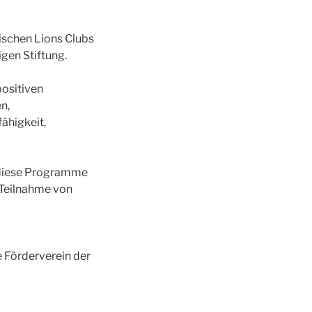
ischen Lions Clubs
gen Stiftung.
positiven
n,
ähigkeit,
r diese Programme
 Teilnahme von
e Förderverein der