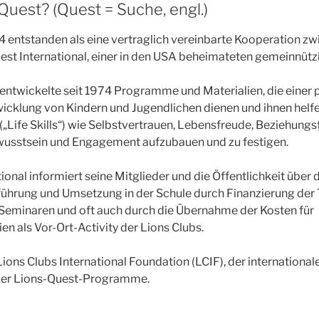
Quest? (Quest = Suche, engl.)
4 entstanden als eine vertraglich vereinbarte Kooperation zw
est International, einer in den USA beheimateten gemeinnützi
 entwickelte seit 1974 Programme und Materialien, die einer 
icklung von Kindern und Jugendlichen dienen und ihnen helfe
(„Life Skills“) wie Selbstvertrauen, Lebensfreude, Beziehungsf
sstsein und Engagement aufzubauen und zu festigen.
tional informiert seine Mitglieder und die Öffentlichkeit übe
nführung und Umsetzung in der Schule durch Finanzierung der
 Seminaren und oft auch durch die Übernahme der Kosten für
en als Vor-Ort-Activity der Lions Clubs.
Lions Clubs International Foundation (LCIF), der international
der Lions-Quest-Programme.