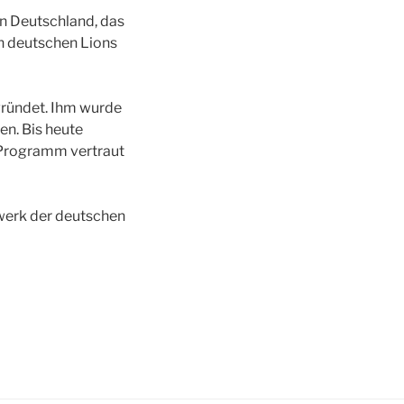
n Deutschland, das
n deutschen Lions
gründet. Ihm wurde
n. Bis heute
 Programm vertraut
swerk der deutschen