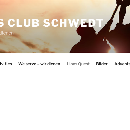
S CLUB SCHWEDT
 dienen
ivities
We serve – wir dienen
Lions Quest
Bilder
Advents