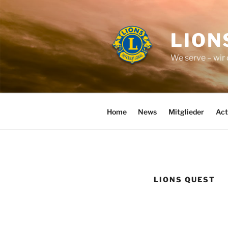
Zum
Inhalt
springen
LION
We serve – wir
Home
News
Mitglieder
Act
LIONS QUEST