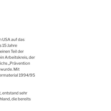
n USA auf das
s 15 Jahre
inen Teil der
in Arbeitskreis, der
ichs „Prävention
 wurde. Mit
ermaterial 1994/95
, entstand sehr
land, die bereits