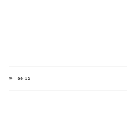
KATEGORIEN
09-12
Beitragsnavigation