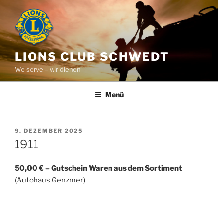
Zum
Inhalt
springen
LIONS CLUB SCHWEDT
We serve – wir dienen
Menü
VERÖFFENTLICHT
9. DEZEMBER 2025
AM
1911
50,00 € – Gutschein Waren aus dem Sortiment
(Autohaus Genzmer)