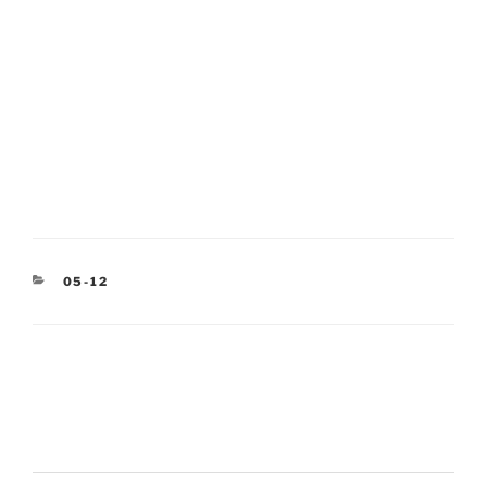
KATEGORIEN
05-12
Beitragsnavigation