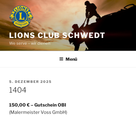
Zum
Inhalt
springen
LIONS CLUB SCHWEDT
We serve – wir dienen
Menü
VERÖFFENTLICHT
5. DEZEMBER 2025
AM
1404
150,00 € – Gutschein OBI
(Malermeister Voss GmbH)