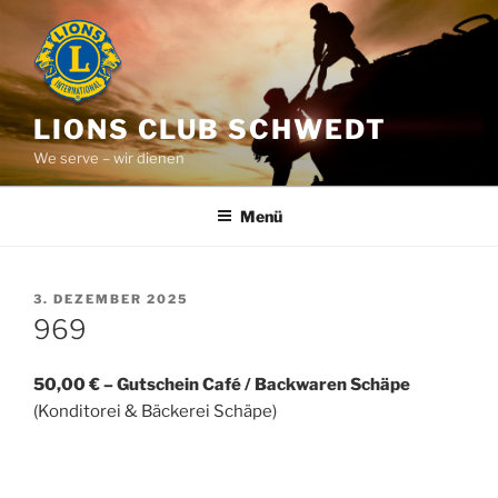
Zum
Inhalt
springen
LIONS CLUB SCHWEDT
We serve – wir dienen
Menü
VERÖFFENTLICHT
3. DEZEMBER 2025
AM
969
50,00 € – Gutschein Café / Backwaren Schäpe
(Konditorei & Bäckerei Schäpe)