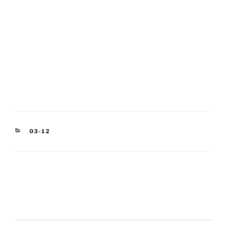
KATEGORIEN
03-12
Beitragsnavigation