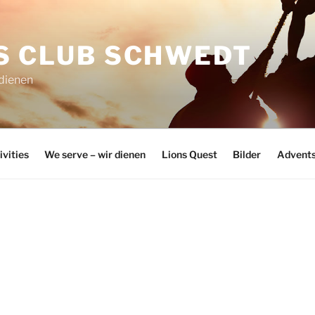
S CLUB SCHWEDT
 dienen
ivities
We serve – wir dienen
Lions Quest
Bilder
Advents