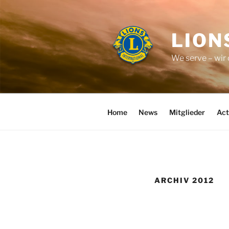
Zum
Inhalt
springen
LION
We serve – wir
Home
News
Mitglieder
Act
ARCHIV 2012