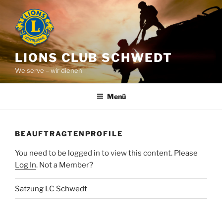
Zum
Inhalt
springen
LIONS CLUB SCHWEDT
We serve – wir dienen
Menü
BEAUFTRAGTENPROFILE
You need to be logged in to view this content. Please
Log In
. Not a Member?
Satzung LC Schwedt