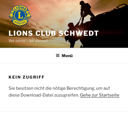
Zum
Inhalt
springen
LIONS CLUB SCHWEDT
We serve – wir dienen
Menü
KEIN ZUGRIFF
Sie besitzen nicht die nötige Berechtigung, um auf
diese Download-Datei zuzugreifen.
Gehe zur Startseite