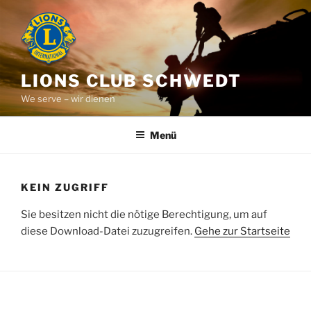
Zum
Inhalt
springen
LIONS CLUB SCHWEDT
We serve – wir dienen
Menü
KEIN ZUGRIFF
Sie besitzen nicht die nötige Berechtigung, um auf
diese Download-Datei zuzugreifen.
Gehe zur Startseite