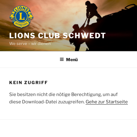
Zum
Inhalt
springen
LIONS CLUB SCHWEDT
We serve – wir dienen
Menü
KEIN ZUGRIFF
Sie besitzen nicht die nötige Berechtigung, um auf
diese Download-Datei zuzugreifen.
Gehe zur Startseite