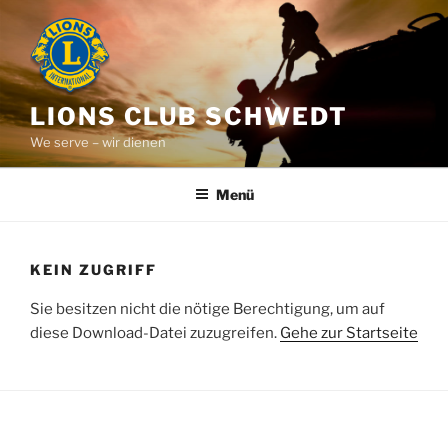
Zum
Inhalt
springen
LIONS CLUB SCHWEDT
We serve – wir dienen
Menü
KEIN ZUGRIFF
Sie besitzen nicht die nötige Berechtigung, um auf
diese Download-Datei zuzugreifen.
Gehe zur Startseite