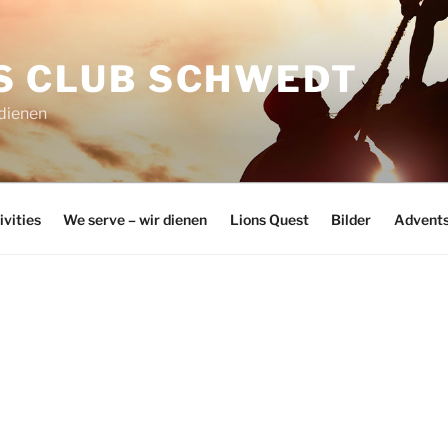
S CLUB SCHWEDT
 dienen
ivities
We serve – wir dienen
Lions Quest
Bilder
Advents