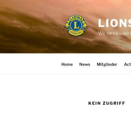
Zum
Inhalt
springen
LION
We serve – wir
Home
News
Mitglieder
Act
KEIN ZUGRIFF