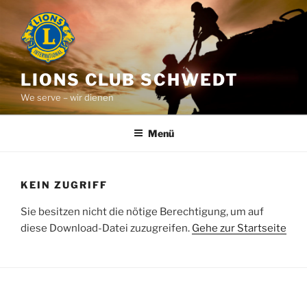
Zum
Inhalt
springen
LIONS CLUB SCHWEDT
We serve – wir dienen
Menü
KEIN ZUGRIFF
Sie besitzen nicht die nötige Berechtigung, um auf
diese Download-Datei zuzugreifen.
Gehe zur Startseite