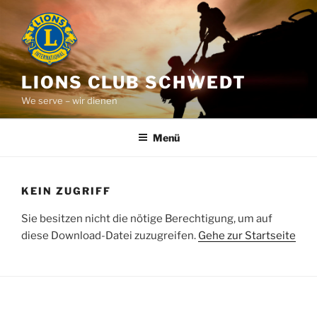
Zum
Inhalt
springen
LIONS CLUB SCHWEDT
We serve – wir dienen
Menü
KEIN ZUGRIFF
Sie besitzen nicht die nötige Berechtigung, um auf
diese Download-Datei zuzugreifen.
Gehe zur Startseite