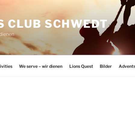
S CLUB SCHWEDT
 dienen
ivities
We serve – wir dienen
Lions Quest
Bilder
Advents