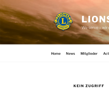
Zum
Inhalt
springen
LION
We serve – wir
Home
News
Mitglieder
Act
KEIN ZUGRIFF