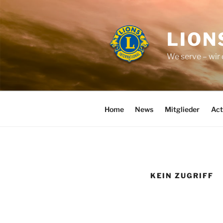
Zum
Inhalt
springen
LION
We serve – wir
Home
News
Mitglieder
Act
KEIN ZUGRIFF