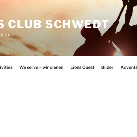
S CLUB SCHWEDT
 dienen
ivities
We serve – wir dienen
Lions Quest
Bilder
Advents