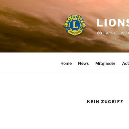
Zum
Inhalt
springen
LION
We serve – wir
Home
News
Mitglieder
Act
KEIN ZUGRIFF