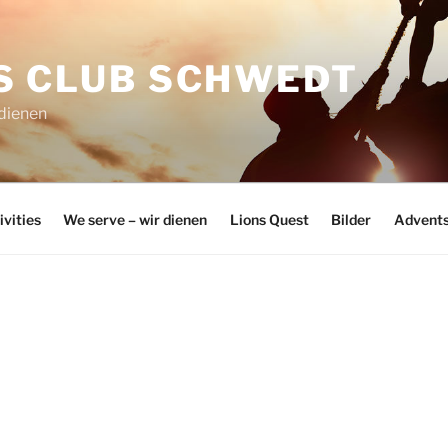
S CLUB SCHWEDT
 dienen
ivities
We serve – wir dienen
Lions Quest
Bilder
Advents