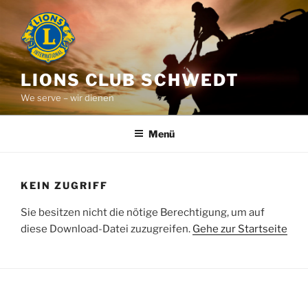
Zum
Inhalt
springen
LIONS CLUB SCHWEDT
We serve – wir dienen
Menü
KEIN ZUGRIFF
Sie besitzen nicht die nötige Berechtigung, um auf
diese Download-Datei zuzugreifen.
Gehe zur Startseite