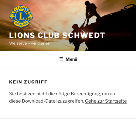
Zum
Inhalt
springen
LIONS CLUB SCHWEDT
We serve – wir dienen
Menü
KEIN ZUGRIFF
Sie besitzen nicht die nötige Berechtigung, um auf
diese Download-Datei zuzugreifen.
Gehe zur Startseite