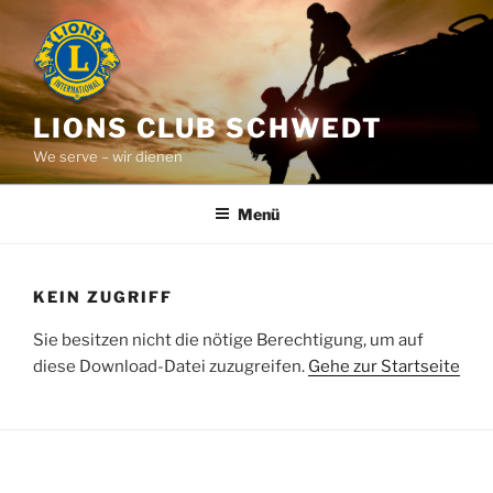
Zum
Inhalt
springen
LIONS CLUB SCHWEDT
We serve – wir dienen
Menü
KEIN ZUGRIFF
Sie besitzen nicht die nötige Berechtigung, um auf
diese Download-Datei zuzugreifen.
Gehe zur Startseite