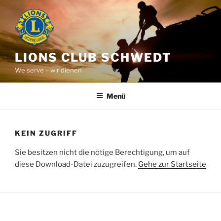
Zum
Inhalt
springen
LIONS CLUB SCHWEDT
We serve – wir dienen
Menü
KEIN ZUGRIFF
Sie besitzen nicht die nötige Berechtigung, um auf
diese Download-Datei zuzugreifen.
Gehe zur Startseite