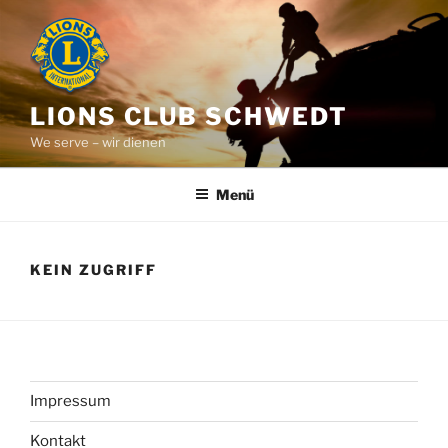
Zum
Inhalt
springen
LIONS CLUB SCHWEDT
We serve – wir dienen
Menü
KEIN ZUGRIFF
Impressum
Kontakt